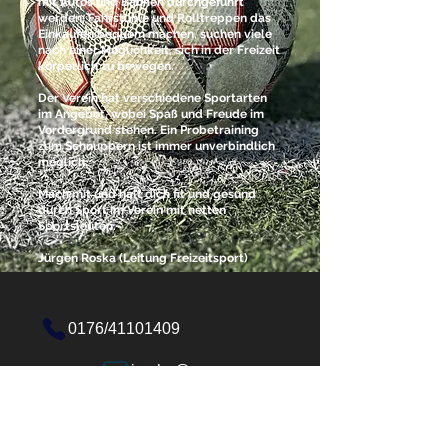
mit Autos und Bahnen durchgeführt
werden, Fahrstühle und Rolltreppen das
Einkaufen bequem machen, suchen viele
nach einer Möglichkeit, sich in der Freizeit
körperlich zu bewegen.
Der Verein hat verschiedene Sportarten
im Angebot, wobei Spaß und Freude im
Vordergrund stehen. Ein Probetraining
zum Schnuppern ist immer unverbindlich
möglich.
Mach mit und halt dich fit und gesund
durch Sport im Verein mit netten
Sportsleuten.
Jürgen Roska (Leitung Freizeitsport)
0176/41101409
jroska@sv-gruen-weiss-brieselang.de
Back