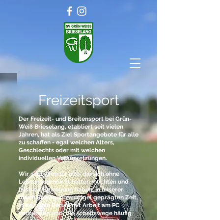
Freizeitsport
Der Freizeit- und Breitensport bei Grün-
Weiß Brieselang, etabliert seit vielen
Jahren, hat als Ziel Sportangebote für alle
zu schaffen - egal welchen Alters,
Geschlechts oder mit welchen
individuellen Voraussetzungen.
Wir sind offen für alle, die sich ohne
Leistungsdruck fit halten möchten und
Lust auf Bewegung haben. In unserer
durch Bewegungsmangel geprägten Zeit,
in der viele Berufe mit Arbeit am PC
verbunden sind, die Arbeitswege häufig